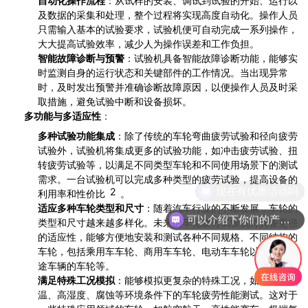
自动化操作流程
：从试样的安装、调试到试验的开始、运行以
及数据的采集和处理，整个过程将实现高度自动化。操作人员
只需输入基本的试验要求，试验机便可自动完成一系列操作，
大大提高试验效率，减少人为操作误差和工作负担。
智能故障诊断与预警
：试验机具备智能故障诊断功能，能够实
时监测自身的运行状态和关键部件的工作情况。当出现异常
时，及时发出预警并准确诊断故障原因，以便操作人员及时采
取措施，避免试验中断和设备损坏。
多功能与多适应性
：
多种试验功能集成
：除了传统的车轮弯曲疲劳试验和径向疲劳
试验外，试验机将集成更多的试验功能，如冲击疲劳试验、扭
转疲劳试验等，以满足不同类型车轮和不同使用场景下的测试
需求。一台试验机可以完成多种类型的疲劳试验，提高设备的
现在有优惠活动吗
2
利用率和性价比
。
适应多种车轮类型和尺寸
：随着汽车行业的不断发展，车轮的
可以介绍下你们的产品么
类型和尺寸越来越多样化。未来的车轮疲劳试验机将具备更强
的适应性，能够方便地安装和测试各种不同规格、不同结构的
车轮，包括乘用车车轮、商用车车轮、电动车车轮以及特殊用
途车辆的车轮等。
满足特殊工况模拟
：能够模拟更复杂的特殊工况，如高温、低
温、高湿度、腐蚀等环境条件下的车轮疲劳性能测试。这对于