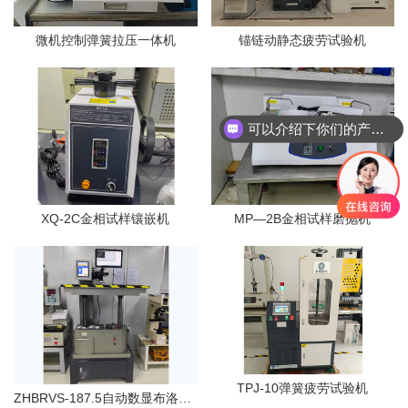
微机控制弹簧拉压一体机
锚链动静态疲劳试验机
可以介绍下你们的产品么
XQ-2C金相试样镶嵌机
MP—2B金相试样磨抛机
TPJ-10弹簧疲劳试验机
ZHBRVS-187.5自动数显布洛维硬度计